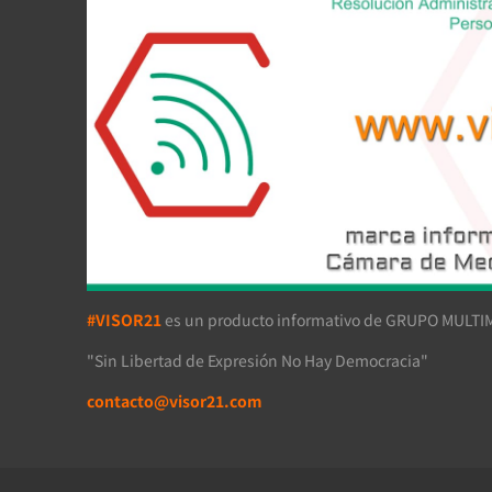
#VISOR21
es un producto informativo de GRUPO MULTIM
"Sin Libertad de Expresión No Hay Democracia"
contacto@visor21.com