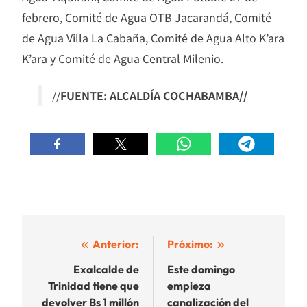
febrero, Comité de Agua OTB Jacarandá, Comité
de Agua Villa La Cabaña, Comité de Agua Alto K’ara
K’ara y Comité de Agua Central Milenio.
//
FUENTE: ALCALDÍA COCHABAMBA//
Navegación
Anterior:
Próximo:
de
Exalcalde de
Este domingo
Trinidad tiene que
empieza
entradas
devolver Bs 1 millón
canalización del