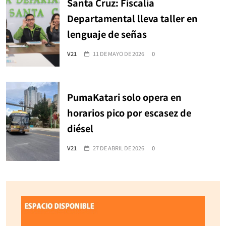
Santa Cruz: Fiscalía
Departamental lleva taller en
lenguaje de señas
V21
11 DE MAYO DE 2026
0
PumaKatari solo opera en
horarios pico por escasez de
diésel
V21
27 DE ABRIL DE 2026
0