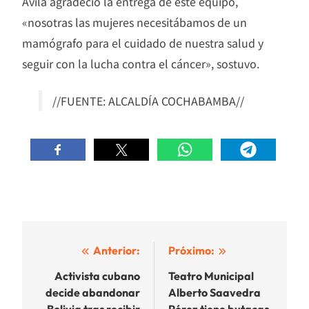
Ávila agradeció la entrega de este equipo,
«nosotras las mujeres necesitábamos de un
mamógrafo para el cuidado de nuestra salud y
seguir con la lucha contra el cáncer», sostuvo.
//FUENTE: ALCALDÍA COCHABAMBA//
Navegación
Anterior:
Próximo:
de
Activista cubano
Teatro Municipal
decide abandonar
Alberto Saavedra
entradas