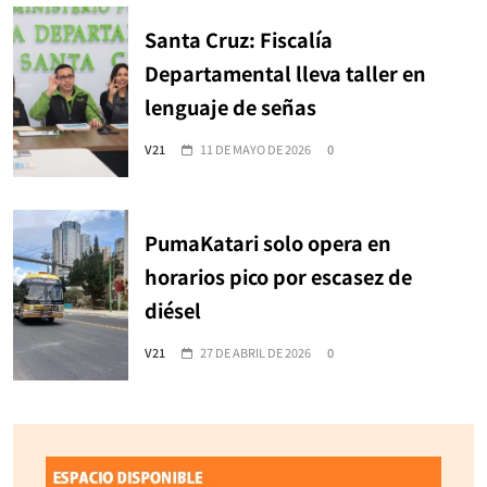
Santa Cruz: Fiscalía
Departamental lleva taller en
lenguaje de señas
V21
11 DE MAYO DE 2026
0
PumaKatari solo opera en
horarios pico por escasez de
diésel
V21
27 DE ABRIL DE 2026
0