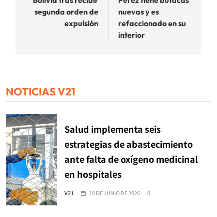
Bolivia tras recibir
Pérez tiene butacas
segunda orden de
nuevas y es
expulsión
refaccionado en su
interior
NOTICIAS V21
Salud implementa seis
estrategias de abastecimiento
ante falta de oxígeno medicinal
en hospitales
V21
10 DE JUNIO DE 2026
0