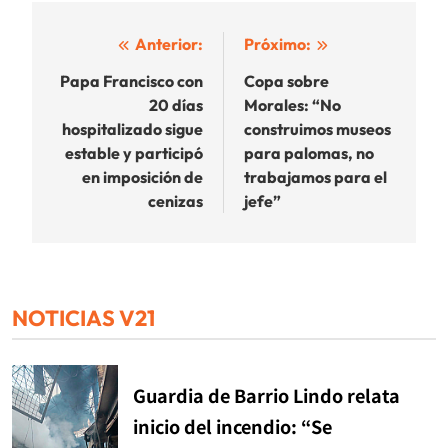
Navegación
Anterior:
Próximo:
de
Papa Francisco con
Copa sobre
20 días
Morales: “No
entradas
hospitalizado sigue
construimos museos
estable y participó
para palomas, no
en imposición de
trabajamos para el
cenizas
jefe”
NOTICIAS V21
Guardia de Barrio Lindo relata
inicio del incendio: “Se