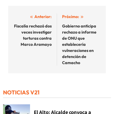
Navegación
Anterior:
Próximo:
de
Fiscalía rechazó dos
Gobierno anticipa
veces investigar
rechazo a informe
entradas
torturas contra
de ONU que
Marco Aramayo
establecería
vulneraciones en
detención de
Camacho
NOTICIAS V21
El Alto: Alcalde convoca a