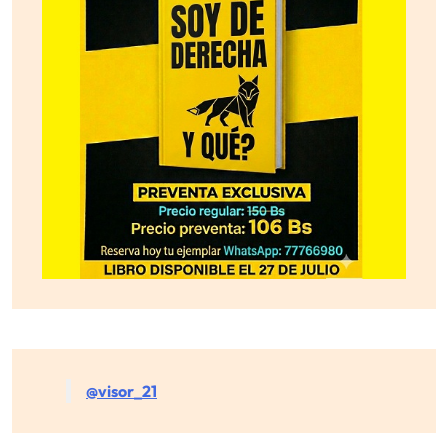
@visor_21