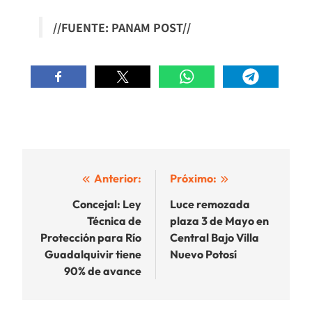
//FUENTE: PANAM POST//
Navegación
Anterior:
Próximo:
de
Concejal: Ley
Luce remozada
Técnica de
plaza 3 de Mayo en
entradas
Protección para Río
Central Bajo Villa
Guadalquivir tiene
Nuevo Potosí
90% de avance