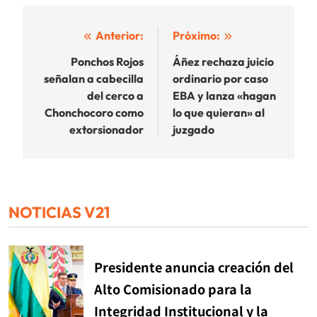
Navegación
Anterior:
Próximo:
de
Ponchos Rojos
Áñez rechaza juicio
señalan a cabecilla
ordinario por caso
entradas
del cerco a
EBA y lanza «hagan
Chonchocoro como
lo que quieran» al
extorsionador
juzgado
NOTICIAS V21
Presidente anuncia creación del
Alto Comisionado para la
Integridad Institucional y la