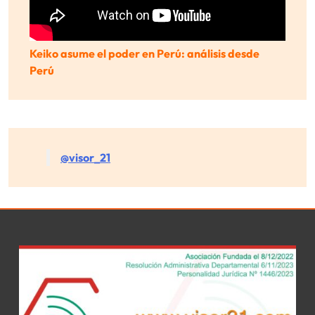
Keiko asume el poder en Perú: análisis desde
Perú
@visor_21