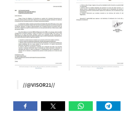
//@VISOR21//