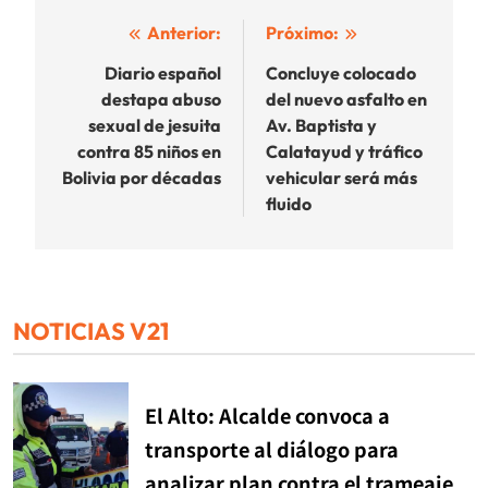
Navegación
Anterior:
Próximo:
de
Diario español
Concluye colocado
destapa abuso
del nuevo asfalto en
entradas
sexual de jesuita
Av. Baptista y
contra 85 niños en
Calatayud y tráfico
Bolivia por décadas
vehicular será más
fluido
NOTICIAS V21
El Alto: Alcalde convoca a
transporte al diálogo para
analizar plan contra el trameaje