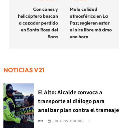
de
Con canes y
Mala calidad
helicóptero buscan
atmosférica en La
entradas
a cazador perdido
Paz; sugieren estar
en Santa Rosa del
al aire libre máximo
Sara
una hora
NOTICIAS V21
El Alto: Alcalde convoca a
transporte al diálogo para
analizar plan contra el trameaje
V21
8 DE AGOSTO DE 2026
0