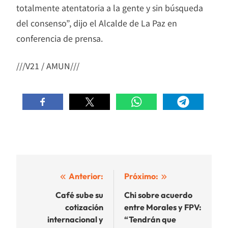
totalmente atentatoria a la gente y sin búsqueda
del consenso”, dijo el Alcalde de La Paz en
conferencia de prensa.
///V21 / AMUN///
Navegación
Anterior:
Próximo:
de
Café sube su
Chi sobre acuerdo
cotización
entre Morales y FPV:
entradas
internacional y
“Tendrán que