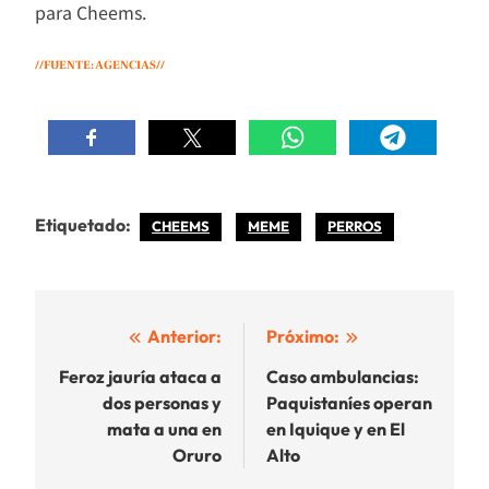
para Cheems.
//FUENTE: AGENCIAS//
Etiquetado:
CHEEMS
MEME
PERROS
Navegación
Anterior:
Próximo:
de
Feroz jauría ataca a
Caso ambulancias:
dos personas y
Paquistaníes operan
entradas
mata a una en
en Iquique y en El
Oruro
Alto