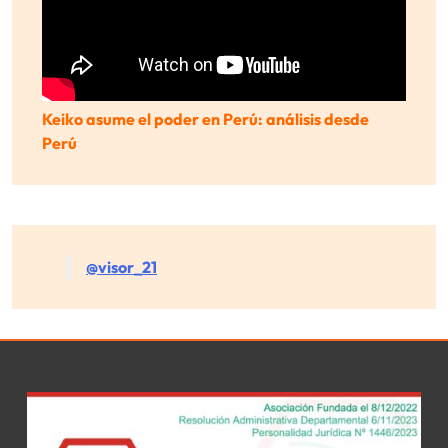
Keiko asume el poder en Perú: análisis desde
Perú
@visor_21