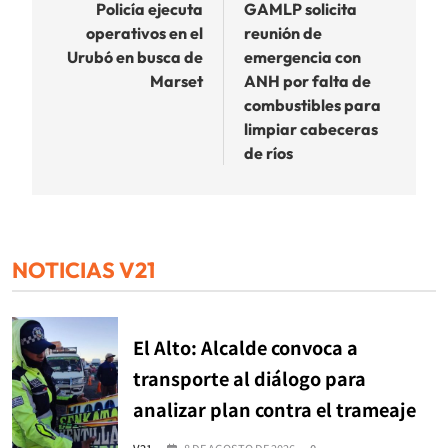
de
Policía ejecuta
GAMLP solicita
operativos en el
reunión de
entradas
Urubó en busca de
emergencia con
Marset
ANH por falta de
combustibles para
limpiar cabeceras
de ríos
NOTICIAS V21
El Alto: Alcalde convoca a
transporte al diálogo para
analizar plan contra el trameaje