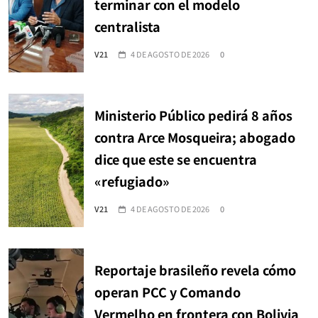
terminar con el modelo
centralista
V21
4 DE AGOSTO DE 2026
0
Ministerio Público pedirá 8 años
contra Arce Mosqueira; abogado
dice que este se encuentra
«refugiado»
V21
4 DE AGOSTO DE 2026
0
Reportaje brasileño revela cómo
operan PCC y Comando
Vermelho en frontera con Bolivia