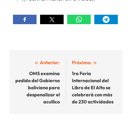
Navegación
Anterior:
Próximo:
de
OMS examina
1ra Feria
pedido del Gobierno
Internacional del
entradas
boliviano para
Libro de El Alto se
despenalizar el
celebrará con más
acullico
de 230 actividades