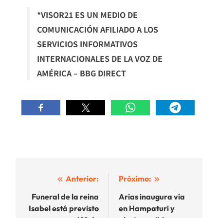
*VISOR21 ES UN MEDIO DE
COMUNICACIÓN AFILIADO A LOS
SERVICIOS INFORMATIVOS
INTERNACIONALES DE LA VOZ DE
AMÉRICA – BBG DIRECT
Navegación
Anterior:
Próximo:
de
Funeral de la reina
Arias inaugura vía
Isabel está previsto
en Hampaturi y
entradas