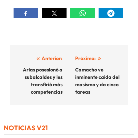
Navegación
Anterior:
Próximo:
de
Arias posesionó a
Camacho ve
subalcaldes y les
inminente caída del
entradas
transfirió más
masismo y da cinco
competencias
tareas
NOTICIAS V21