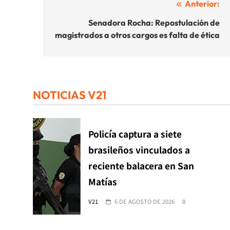
Navegación
Anterior:
de
Senadora Rocha: Repostulación de
magistrados a otros cargos es falta de ética
entradas
NOTICIAS V21
Policía captura a siete
brasileños vinculados a
reciente balacera en San
Matías
V21
6 DE AGOSTO DE 2026
0