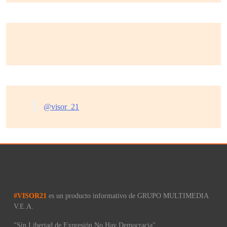
@visor_21
#VISOR21
es un producto informativo de GRUPO MULTIMEDIA
V.E.A.
"Sin Libertad de Expresión No Hay Democracia"