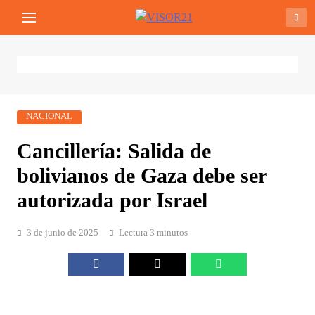
Saltar
VISOR21
Periodismo Y Libertad
al
contenido
NACIONAL
Cancillería: Salida de
bolivianos de Gaza debe ser
autorizada por Israel
3 de junio de 2025
Lectura 3 minutos