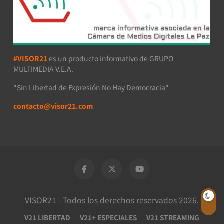
#VISOR21
es un producto informativo de GRUPO
MULTIMEDIA V.E.A.
"Sin Libertad de Expresión No Hay Democracia"
contacto@visor21.com
VISOR21 - Todos los derechos reservados 2026.
V21 LIBERTAD
V21+ ESPECIALES
V21 STREAMING