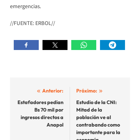
emergencias.
//FUENTE: ERBOL//
Navegación
Anterior:
Próximo:
de
Estafadores pedían
Estudio de la CNI:
Bs 70 mil por
Mitad de la
entradas
ingresos directos a
población ve al
Anapol
contrabando como
importante para la
economía