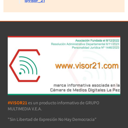
@visor_21
#VISOR21
es un producto informativo de GRUPO
MULTIMEDIA V.E.A.
"Sin Libertad de Expresión No Hay Democracia"