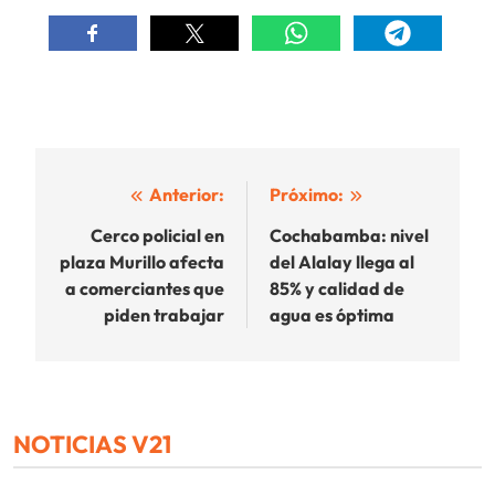
Navegación
Anterior:
Próximo:
de
Cerco policial en
Cochabamba: nivel
plaza Murillo afecta
del Alalay llega al
entradas
a comerciantes que
85% y calidad de
piden trabajar
agua es óptima
NOTICIAS V21