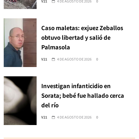
V21
4 DE AGOSTO DE 2026
0
Caso maletas: exjuez Zeballos
obtuvo libertad y salió de
Palmasola
V21
4 DE AGOSTO DE 2026
0
Investigan infanticidio en
Sorata; bebé fue hallado cerca
del río
V21
4 DE AGOSTO DE 2026
0