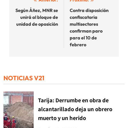
Navegación
de
Según Áñez, MNR se
Contra disposición
unirá al bloque de
confiscatoria
entradas
unidad de oposición
multisectores
confirman paro
para el 10 de
febrero
NOTICIAS V21
Tarija: Derrumbe en obra de
alcantarillado deja un obrero
muerto y un herido