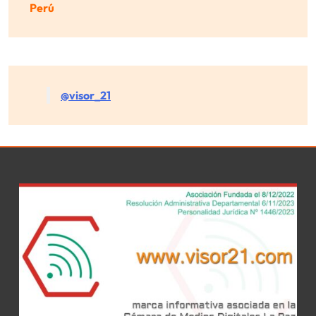
Perú
@visor_21