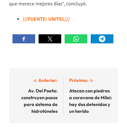
que merece mejores días”, concluyó.
///FUENTE: UNITEL///
Navegación
Anterior:
Próximo:
de
Av. Del Poeta:
Atacan con piedras
construyen pozos
a caravana de Milei:
entradas
para sistema de
hay dos detenidos y
hidrotúneles
un herido