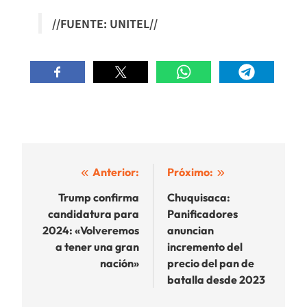
//FUENTE: UNITEL//
Navegación
Anterior:
Próximo:
de
Trump confirma
Chuquisaca:
candidatura para
Panificadores
entradas
2024: «Volveremos
anuncian
a tener una gran
incremento del
nación»
precio del pan de
batalla desde 2023