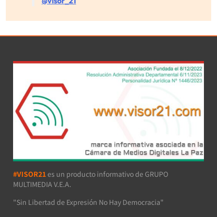
@visor_21
#VISOR21
es un producto informativo de GRUPO
MULTIMEDIA V.E.A.
"Sin Libertad de Expresión No Hay Democracia"