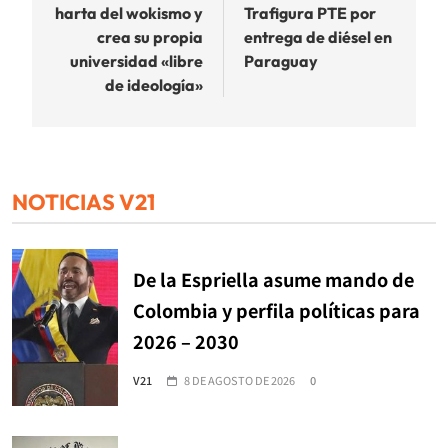
harta del wokismo y
Trafigura PTE por
entradas
crea su propia
entrega de diésel en
universidad «libre
Paraguay
de ideología»
NOTICIAS V21
De la Espriella asume mando de
Colombia y perfila políticas para
2026 – 2030
V21
8 DE AGOSTO DE 2026
0