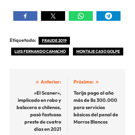
Etiquetado:
FRAUDE 2019
LUIS FERNANDO CAMACHO
MONTAJE CASO GOLPE
Navegación
Anterior:
Próximo:
de
«El Scaner»,
Tarija paga al año
implicado en robo y
más de Bs 300.000
entradas
balacera a chilenos,
para servicios
pasó fastuoso
básicos del penal de
preste de cuatro
Morros Blancos
días en 2021