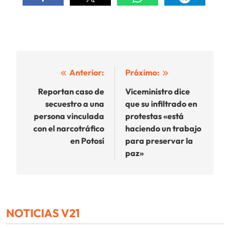
Navegación
Anterior:
Próximo:
de
Reportan caso de
Viceministro dice
secuestro a una
que su infiltrado en
entradas
persona vinculada
protestas «está
con el narcotráfico
haciendo un trabajo
en Potosí
para preservar la
paz»
NOTICIAS V21