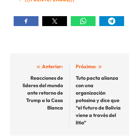
Navegación
Anterior:
Próximo:
de
Reacciones de
Tuto pacta alianza
líderes del mundo
con una
entradas
ante retorno de
organización
Trump a la Casa
potosina y dice que
Blanca
“el futuro de Bolivia
viene a través del
litio”