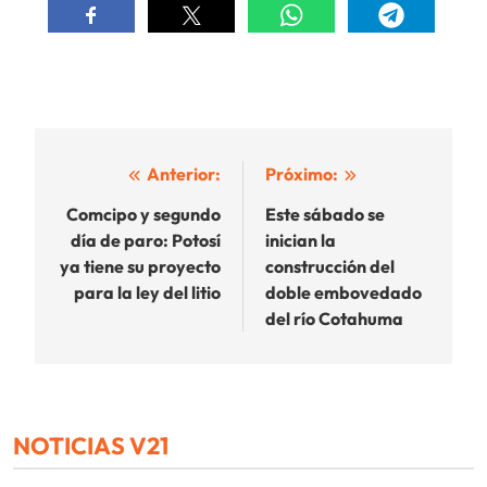
Navegación
Anterior:
Próximo:
de
Comcipo y segundo
Este sábado se
día de paro: Potosí
inician la
entradas
ya tiene su proyecto
construcción del
para la ley del litio
doble embovedado
del río Cotahuma
NOTICIAS V21