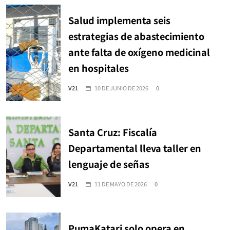
Salud implementa seis
estrategias de abastecimiento
ante falta de oxígeno medicinal
en hospitales
V21
10 DE JUNIO DE 2026
0
Santa Cruz: Fiscalía
Departamental lleva taller en
lenguaje de señas
V21
11 DE MAYO DE 2026
0
PumaKatari solo opera en