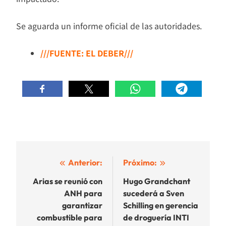
Se aguarda un informe oficial de las autoridades.
///FUENTE: EL DEBER///
Navegación
Anterior:
Próximo:
de
Arias se reunió con
Hugo Grandchant
ANH para
sucederá a Sven
entradas
garantizar
Schilling en gerencia
combustible para
de droguería INTI