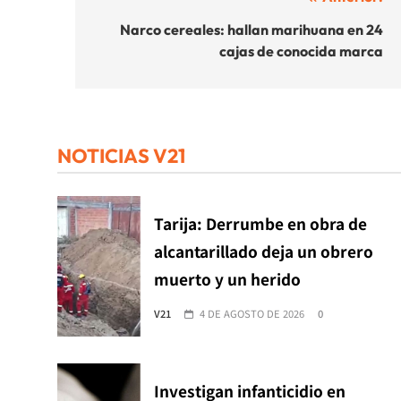
Navegación
de
Narco cereales: hallan marihuana en 24
cajas de conocida marca
entradas
NOTICIAS V21
Tarija: Derrumbe en obra de
alcantarillado deja un obrero
muerto y un herido
V21
4 DE AGOSTO DE 2026
0
Investigan infanticidio en