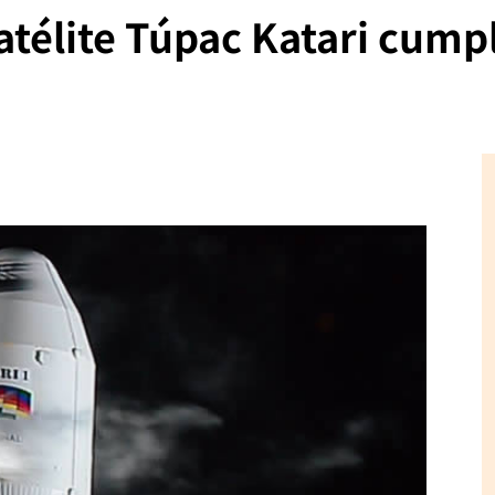
télite Túpac Katari cumpli