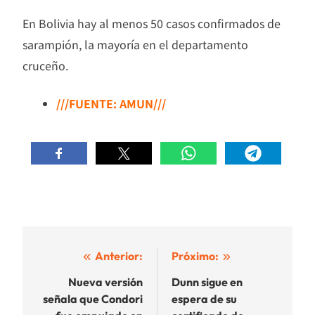
En Bolivia hay al menos 50 casos confirmados de
sarampión, la mayoría en el departamento
cruceño.
///FUENTE: AMUN///
Navegación
Anterior:
Próximo:
de
Nueva versión
Dunn sigue en
señala que Condori
espera de su
entradas