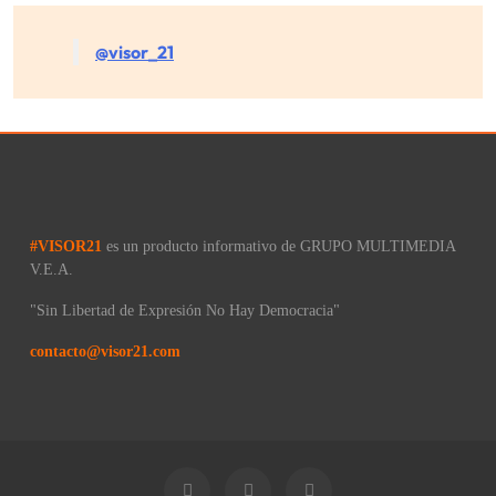
@visor_21
#VISOR21
es un producto informativo de GRUPO MULTIMEDIA
V.E.A.
"Sin Libertad de Expresión No Hay Democracia"
contacto@visor21.com