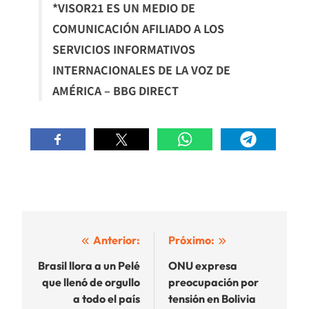
*VISOR21 ES UN MEDIO DE
COMUNICACIÓN AFILIADO A LOS
SERVICIOS INFORMATIVOS
INTERNACIONALES DE LA VOZ DE
AMÉRICA – BBG DIRECT
Navegación
Anterior:
Próximo:
de
Brasil llora a un Pelé
ONU expresa
que llenó de orgullo
preocupación por
entradas
a todo el país
tensión en Bolivia