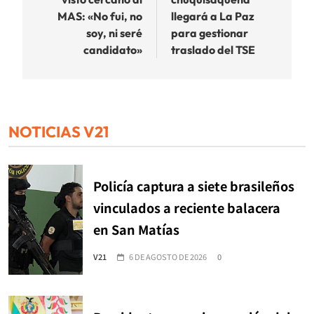
entradas
MAS: «No fui, no
llegará a La Paz
soy, ni seré
para gestionar
candidato»
traslado del TSE
NOTICIAS V21
Policía captura a siete brasileños
vinculados a reciente balacera
en San Matías
V21
6 DE AGOSTO DE 2026
0