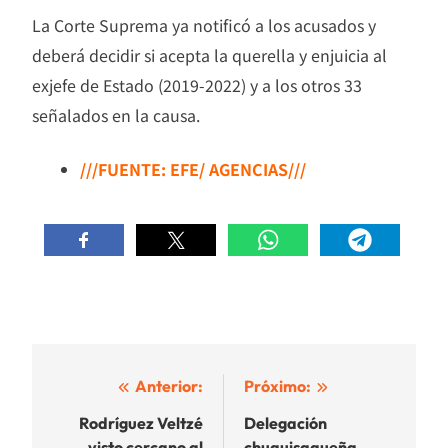
La Corte Suprema ya notificó a los acusados y
deberá decidir si acepta la querella y enjuicia al
exjefe de Estado (2019-2022) y a los otros 33
señalados en la causa.
///FUENTE: EFE/ AGENCIAS///
Navegación
Anterior:
Próximo:
de
Rodríguez Veltzé
Delegación
visto cercano al
chuquisaqueña