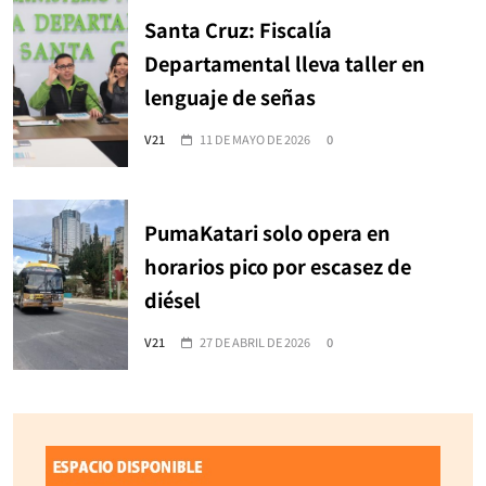
Santa Cruz: Fiscalía
Departamental lleva taller en
lenguaje de señas
V21
11 DE MAYO DE 2026
0
PumaKatari solo opera en
horarios pico por escasez de
diésel
V21
27 DE ABRIL DE 2026
0