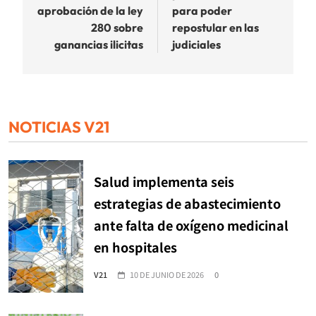
entradas
aprobación de la ley
para poder
280 sobre
repostular en las
ganancias ilicitas
judiciales
NOTICIAS V21
Salud implementa seis
estrategias de abastecimiento
ante falta de oxígeno medicinal
en hospitales
V21
10 DE JUNIO DE 2026
0