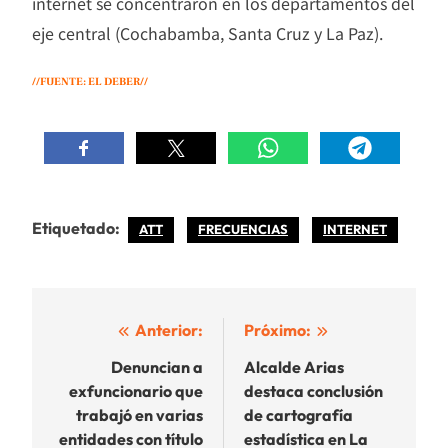
internet se concentraron en los departamentos del
eje central (Cochabamba, Santa Cruz y La Paz).
//FUENTE: EL DEBER//
Etiquetado:
ATT
FRECUENCIAS
INTERNET
Navegación
Anterior:
Próximo:
de
Denuncian a
Alcalde Arias
exfuncionario que
destaca conclusión
entradas
trabajó en varias
de cartografía
entidades con título
estadística en La