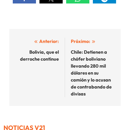
Navegación
Anterior:
Próximo:
de
Bolivia, que el
Chile: Detienen a
derroche continue
chófer boliviano
entradas
llevando 280 mil
dólares en su
camión y lo acusan
de contrabando de
divisas
NOTICIAS V21