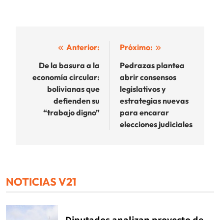
Navegación
Anterior:
Próximo:
de
De la basura a la
Pedrazas plantea
economía circular:
abrir consensos
entradas
bolivianas que
legislativos y
defienden su
estrategias nuevas
“trabajo digno”
para encarar
elecciones judiciales
NOTICIAS V21
Diputados analizan proyecto de