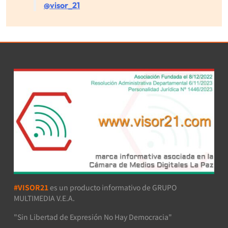
@visor_21
#VISOR21
es un producto informativo de GRUPO
MULTIMEDIA V.E.A.
"Sin Libertad de Expresión No Hay Democracia"