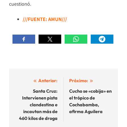
cuestionó.
///FUENTE: AMUN///
Navegación
Anterior:
Próximo:
de
Santa Cruz:
Cucho se «cobija» en
Intervienen pista
el trópico de
entradas
clandestina e
Cochabamba,
incautan más de
afirma Aguilera
460 kilos de droga