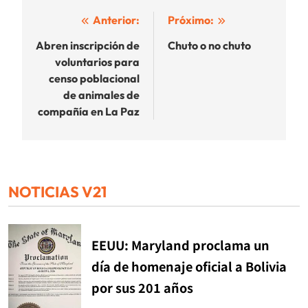
Navegación
Anterior:
Próximo:
de
Abren inscripción de
Chuto o no chuto
voluntarios para
entradas
censo poblacional
de animales de
compañía en La Paz
NOTICIAS V21
EEUU: Maryland proclama un
día de homenaje oficial a Bolivia
por sus 201 años