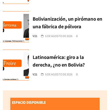
Bolivianización, un pirómano en
una fábrica de pólvora
V21
6 DE AGOSTO DE 2026
0
Latinoamérica: giro a la
derecha, ¿no en Bolivia?
V21
6 DE AGOSTO DE 2026
0