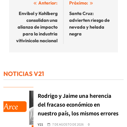
Navegación
Anterior:
Próximo:
de
Envibol y Kohlberg
Santa Cruz:
consolidan una
advierten riesgo de
entradas
alianza de impacto
nevada y helada
para la industria
negra
vitivinícola nacional
NOTICIAS V21
Rodrigo y Jaime una herencia
del fracaso económico en
nuestro país, los mismos errores
V21
7 DE AGOSTO DE 2026
0