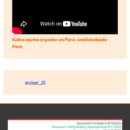
Keiko asume el poder en Perú: análisis desde
Perú
@visor_21