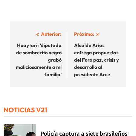
Navegación
Anterior:
Próximo:
de
Huaytari: ‘diputada
Alcalde Arias
de sombrerito negro
entrega propuestas
entradas
grabó
del Foro paz, crisis y
maliciosamente a mi
desarrollo al
familia’
presidente Arce
NOTICIAS V21
Policía captura a siete brasileños