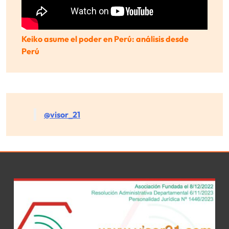
Keiko asume el poder en Perú: análisis desde
Perú
@visor_21