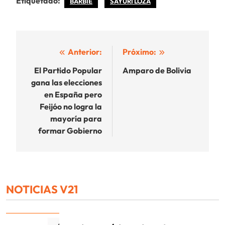
Etiquetado:
BARBIE
SAYURI LOZA
Navegación
Anterior:
Próximo:
de
El Partido Popular
Amparo de Bolivia
gana las elecciones
entradas
en España pero
Feijóo no logra la
mayoría para
formar Gobierno
NOTICIAS V21