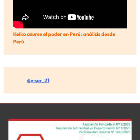
Keiko asume el poder en Perú: análisis desde
Perú
@visor_21