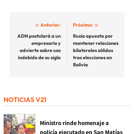
Navegación
Anterior:
Próximo:
de
ADN postulará a un
Rusia apuesta por
empresario y
mantener relaciones
entradas
advierte sobre uso
bilaterales sólidas
indebido de su sigla
tras elecciones en
Bolivia
NOTICIAS V21
Ministro rinde homenaje a
policía ejecutado en San Matías