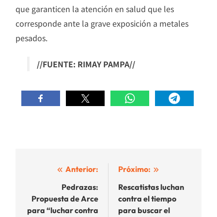
que garanticen la atención en salud que les
corresponde ante la grave exposición a metales
pesados.
//FUENTE: RIMAY PAMPA//
Navegación
Anterior:
Próximo:
de
Pedrazas:
Rescatistas luchan
Propuesta de Arce
contra el tiempo
entradas
para “luchar contra
para buscar el