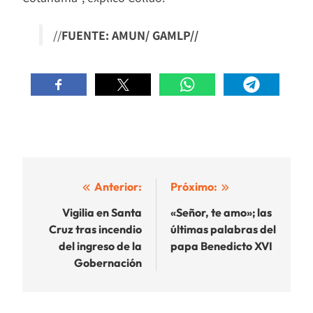
//
FUENTE: AMUN/ GAMLP//
Navegación
Anterior:
Próximo:
de
Vigilia en Santa
«Señor, te amo»; las
Cruz tras incendio
últimas palabras del
entradas
del ingreso de la
papa Benedicto XVI
Gobernación