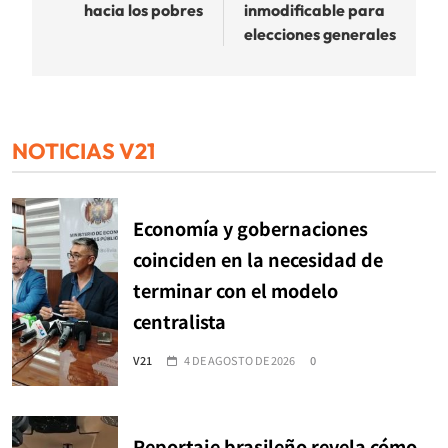
entradas
hacia los pobres
inmodificable para
elecciones generales
NOTICIAS V21
Economía y gobernaciones
coinciden en la necesidad de
terminar con el modelo
centralista
V21
4 DE AGOSTO DE 2026
0
Reportaje brasileño revela cómo