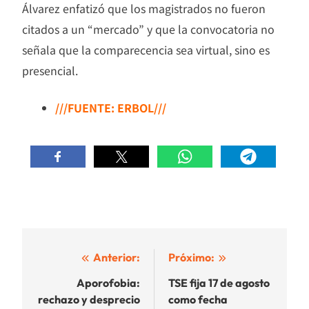
Álvarez enfatizó que los magistrados no fueron
citados a un “mercado” y que la convocatoria no
señala que la comparecencia sea virtual, sino es
presencial.
///FUENTE: ERBOL///
Navegación
Anterior:
Próximo:
de
Aporofobia:
TSE fija 17 de agosto
rechazo y desprecio
como fecha